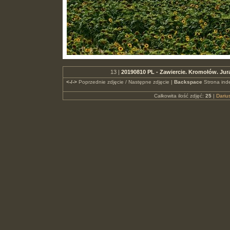
13 |
20190810 PL - Zawiercie. Kromołów. Ju
<-/->
Poprzednie zdjęcie / Następne zdjęcie |
Backspace
Strona ind
Całkowita ilość zdjęć:
25
|
Dari