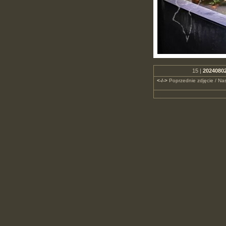
15 |
20240802
<-/->
Poprzednie zdjęcie / Nas