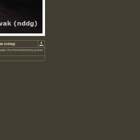
ak (nddg)
cja
Uruchom/zatrzymaj pokaz