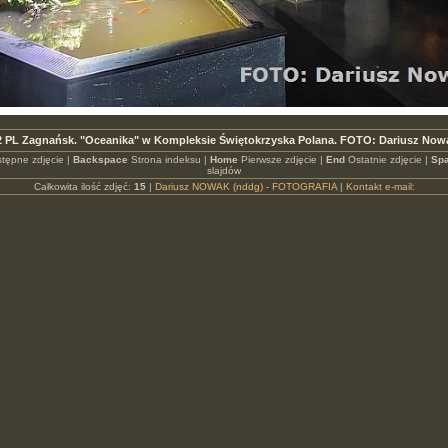
 PL Zagnańsk. "Oceanika" w Kompleksie Świętokrzyska Polana. FOTO: Dariusz Now
tępne zdjęcie |
Backspace
Strona indeksu |
Home
Pierwsze zdjęcie |
End
Ostatnie zdjęcie |
Spa
slajdów
Całkowita ilość zdjęć:
15
|
Dariusz NOWAK (nddg) - FOTOGRAFIA
|
Kontakt e-mail: