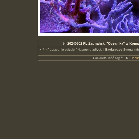
9 |
20240802 PL Zagnańsk. "Oceanika" w Kompl
<-/->
Poprzednie zdjęcie / Następne zdjęcie |
Backspace
Strona ind
Całkowita ilość zdjęć:
15
|
Dari