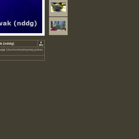
k (nddg)
cja
Uruchom/zatrzymaj pokaz