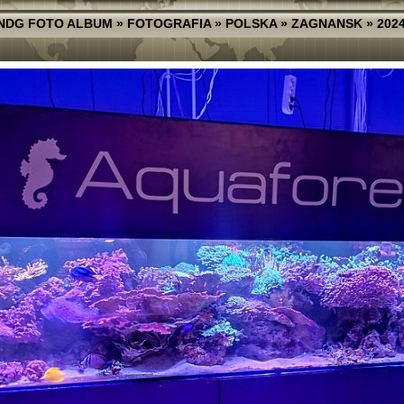
NDG FOTO ALBUM
»
FOTOGRAFIA
»
POLSKA
»
ZAGNANSK
»
202