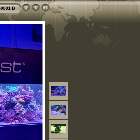
40801 B