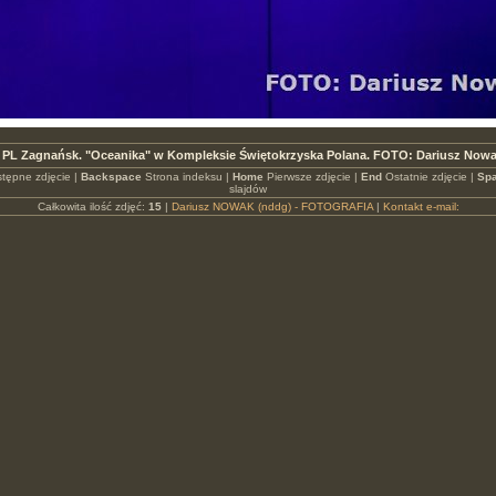
 PL Zagnańsk. "Oceanika" w Kompleksie Świętokrzyska Polana. FOTO: Dariusz Nowa
tępne zdjęcie |
Backspace
Strona indeksu |
Home
Pierwsze zdjęcie |
End
Ostatnie zdjęcie |
Spa
slajdów
Całkowita ilość zdjęć:
15
|
Dariusz NOWAK (nddg) - FOTOGRAFIA
|
Kontakt e-mail: