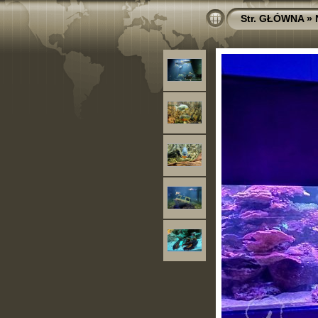
Str. GŁÓWNA
»