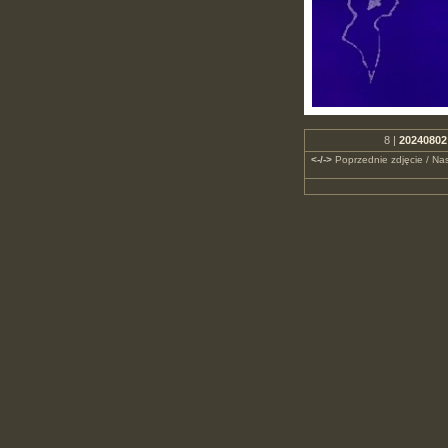
8 |
20240802
<-/->
Poprzednie zdjęcie / Nas