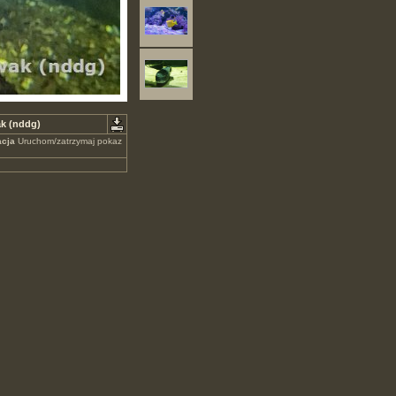
k (nddg)
cja
Uruchom/zatrzymaj pokaz