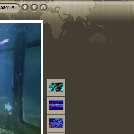
40801 B