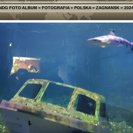
NDG FOTO ALBUM
»
FOTOGRAFIA
»
POLSKA
»
ZAGNANSK
»
202