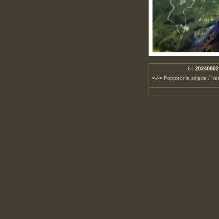
6 |
20240802
<-/->
Poprzednie zdjęcie / Nas