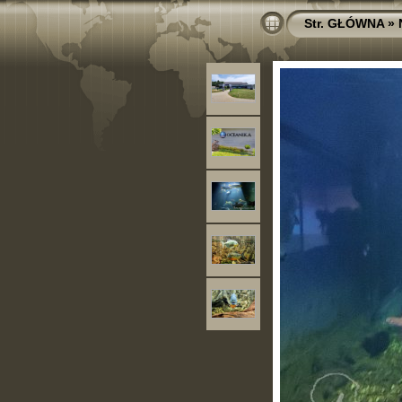
Str. GŁÓWNA
»