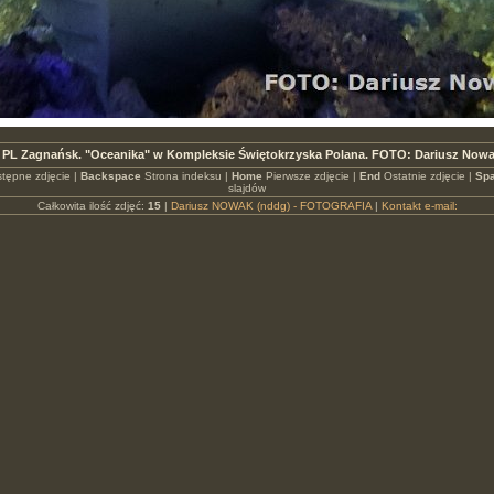
 PL Zagnańsk. "Oceanika" w Kompleksie Świętokrzyska Polana. FOTO: Dariusz Nowa
tępne zdjęcie |
Backspace
Strona indeksu |
Home
Pierwsze zdjęcie |
End
Ostatnie zdjęcie |
Spa
slajdów
Całkowita ilość zdjęć:
15
|
Dariusz NOWAK (nddg) - FOTOGRAFIA
|
Kontakt e-mail: