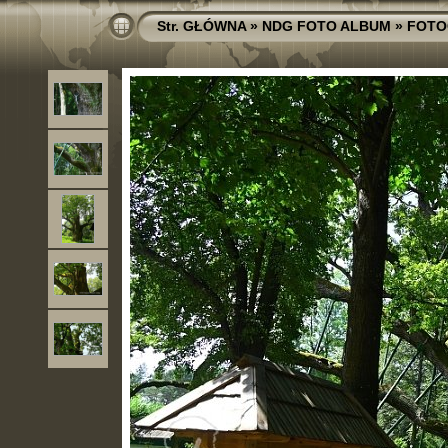
Str. GŁÓWNA
»
NDG FOTO ALBUM
»
FOTO