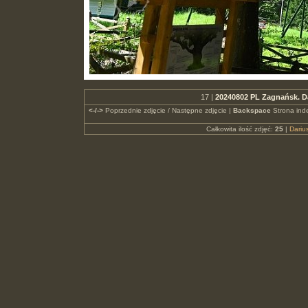
17 |
20240802 PL Zagnańsk. D
<-/->
Poprzednie zdjęcie / Następne zdjęcie |
Backspace
Strona ind
Całkowita ilość zdjęć:
25
|
Dari