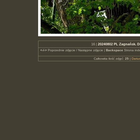
16 |
20240802 PL Zagnańsk. D
<-/->
Poprzednie zdjęcie / Następne zdjęcie |
Backspace
Strona ind
Całkowita ilość zdjęć:
25
|
Dari