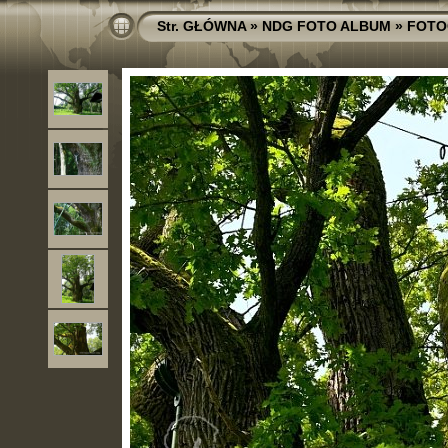
Str. GŁÓWNA
»
NDG FOTO ALBUM
»
FOTO