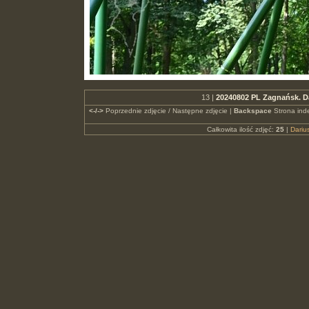
13 |
20240802 PL Zagnańsk. D
<-/->
Poprzednie zdjęcie / Następne zdjęcie |
Backspace
Strona ind
Całkowita ilość zdjęć:
25
|
Dari