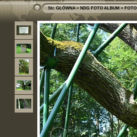
Str. GŁÓWNA
»
NDG FOTO ALBUM
»
FOTO