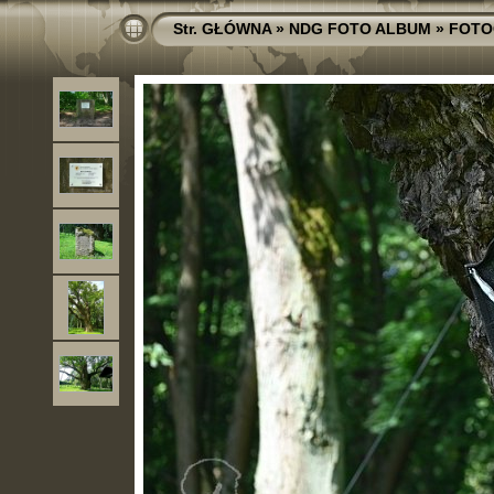
Str. GŁÓWNA
»
NDG FOTO ALBUM
»
FOTO