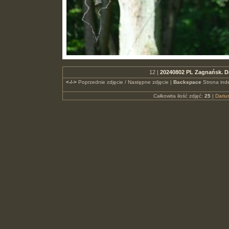
12 |
20240802 PL Zagnańsk. D
<-/->
Poprzednie zdjęcie / Następne zdjęcie |
Backspace
Strona ind
Całkowita ilość zdjęć:
25
|
Dari