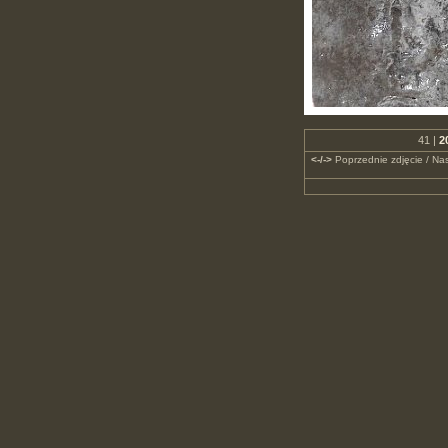
41 |
2
<-/->
Poprzednie zdjęcie / Nas