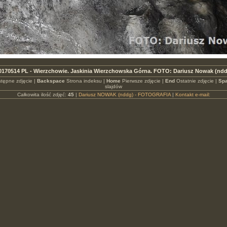
0170514 PL - Wierzchowie. Jaskinia Wierzchowska Górna. FOTO: Dariusz Nowak (nd
tępne zdjęcie |
Backspace
Strona indeksu |
Home
Pierwsze zdjęcie |
End
Ostatnie zdjęcie |
Spa
slajdów
Całkowita ilość zdjęć:
45
|
Dariusz NOWAK (nddg) - FOTOGRAFIA
|
Kontakt e-mail: