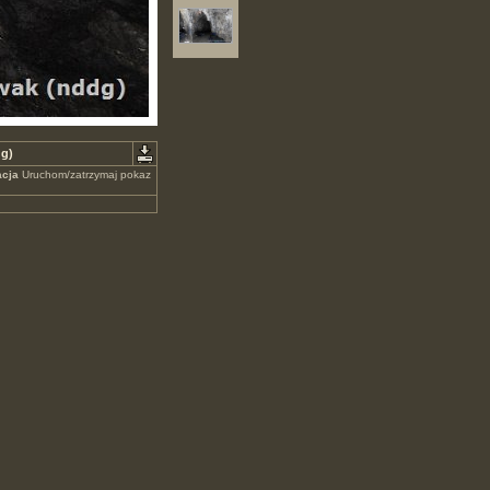
dg)
cja
Uruchom/zatrzymaj pokaz