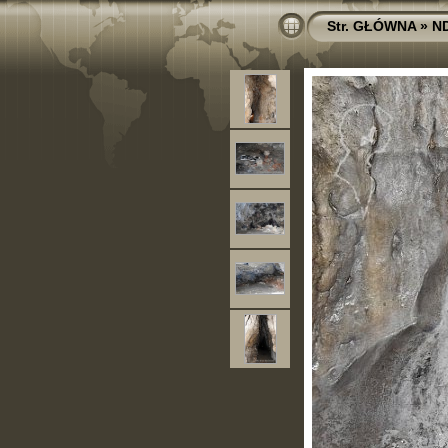
Str. GŁÓWNA
»
N