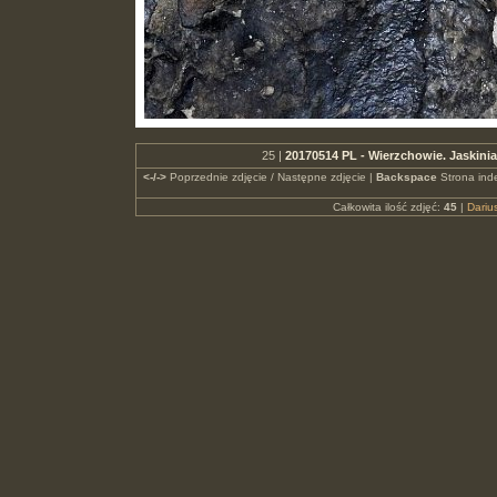
25 |
20170514 PL - Wierzchowie. Jaskin
<-/->
Poprzednie zdjęcie / Następne zdjęcie |
Backspace
Strona ind
Całkowita ilość zdjęć:
45
|
Dari