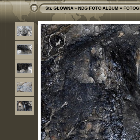
Str. GŁÓWNA
»
NDG FOTO ALBUM
»
FOTOG