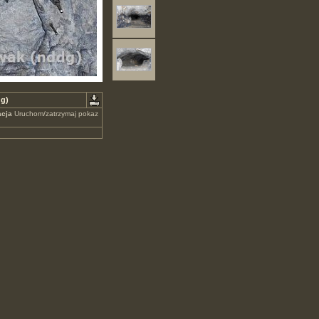
dg)
cja
Uruchom/zatrzymaj pokaz