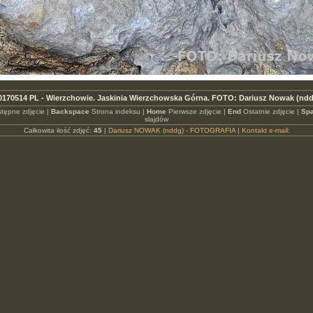
0170514 PL - Wierzchowie. Jaskinia Wierzchowska Górna. FOTO: Dariusz Nowak (nd
tępne zdjęcie |
Backspace
Strona indeksu |
Home
Pierwsze zdjęcie |
End
Ostatnie zdjęcie |
Spa
slajdów
Całkowita ilość zdjęć:
45
|
Dariusz NOWAK (nddg) - FOTOGRAFIA
|
Kontakt e-mail: