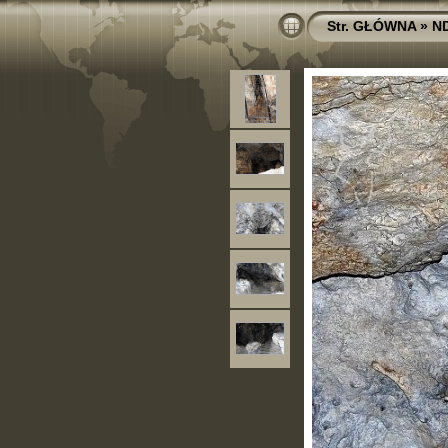
Str. GŁÓWNA
»
N