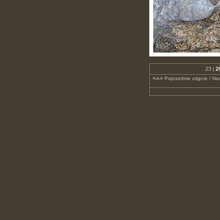
23 |
2
<-/->
Poprzednie zdjęcie / Nas