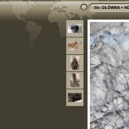
Str. GŁÓWNA
»
N