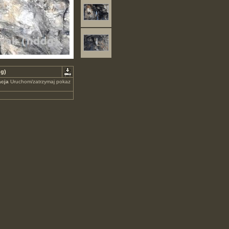
dg)
cja
Uruchom/zatrzymaj pokaz