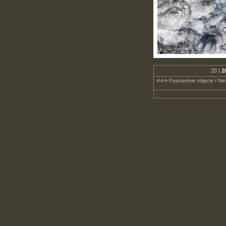
20 |
2
<-/->
Poprzednie zdjęcie / Nas