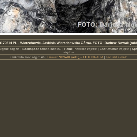
0170514 PL - Wierzchowie. Jaskinia Wierzchowska Górna. FOTO: Dariusz Nowak (nd
tępne zdjęcie |
Backspace
Strona indeksu |
Home
Pierwsze zdjęcie |
End
Ostatnie zdjęcie |
Spa
slajdów
Całkowita ilość zdjęć:
45
|
Dariusz NOWAK (nddg) - FOTOGRAFIA
|
Kontakt e-mail: