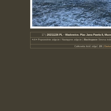
17 |
20211226 PL - Wadowice. Plac Jana Pawła II, Mu
<-/->
Poprzednie zdjęcie / Następne zdjęcie |
Backspace
Strona ind
Całkowita ilość zdjęć:
20
|
Dari