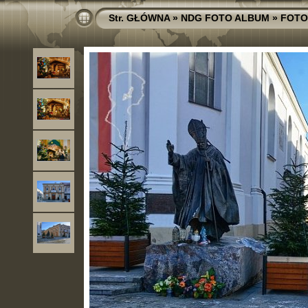
Str. GŁÓWNA
»
NDG FOTO ALBUM
»
FOTO