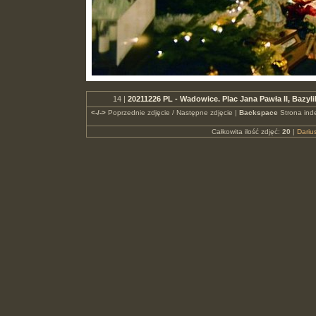
14 |
20211226 PL - Wadowice. Plac Jana Pawła II, Bazy
<-/->
Poprzednie zdjęcie / Następne zdjęcie |
Backspace
Strona ind
Całkowita ilość zdjęć:
20
|
Dari