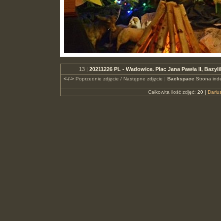
13 |
20211226 PL - Wadowice. Plac Jana Pawła II, Bazy
<-/->
Poprzednie zdjęcie / Następne zdjęcie |
Backspace
Strona ind
Całkowita ilość zdjęć:
20
|
Dari