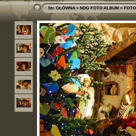
Str. GŁÓWNA
»
NDG FOTO ALBUM
»
FOTO