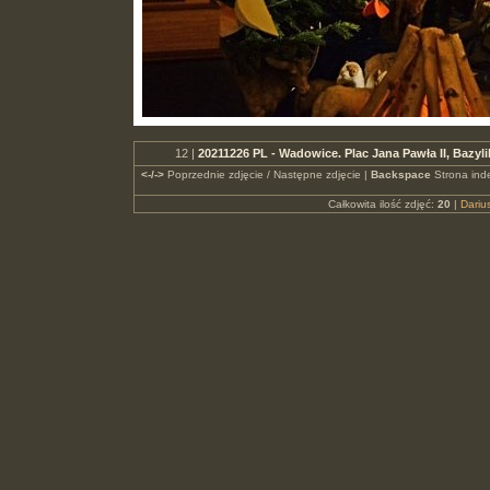
12 |
20211226 PL - Wadowice. Plac Jana Pawła II, Bazy
<-/->
Poprzednie zdjęcie / Następne zdjęcie |
Backspace
Strona ind
Całkowita ilość zdjęć:
20
|
Dari