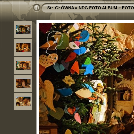
Str. GŁÓWNA
»
NDG FOTO ALBUM
»
FOTO