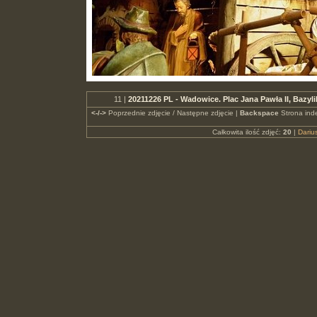
11 |
20211226 PL - Wadowice. Plac Jana Pawła II, Bazy
<-/->
Poprzednie zdjęcie / Następne zdjęcie |
Backspace
Strona ind
Całkowita ilość zdjęć:
20
|
Dari