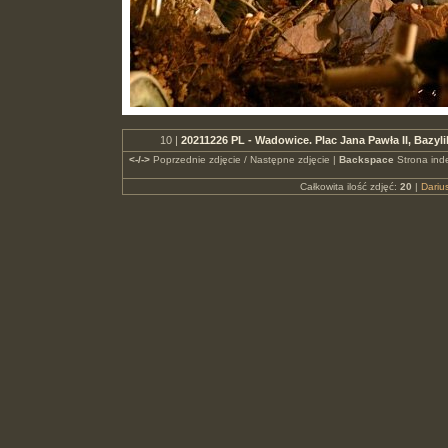
10 |
20211226 PL - Wadowice. Plac Jana Pawła II, Bazy
<-/->
Poprzednie zdjęcie / Następne zdjęcie |
Backspace
Strona ind
Całkowita ilość zdjęć:
20
|
Dari