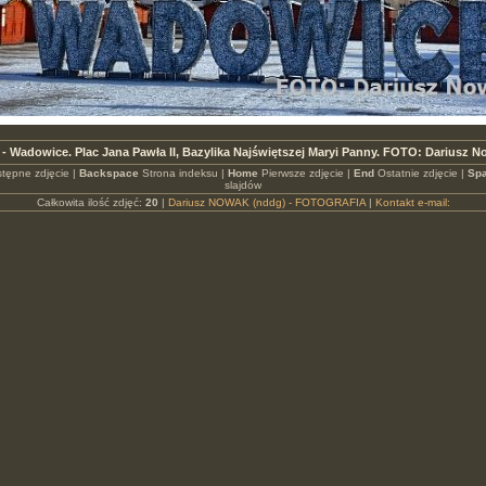
 - Wadowice. Plac Jana Pawła II, Bazylika Najświętszej Maryi Panny. FOTO: Dariusz 
tępne zdjęcie |
Backspace
Strona indeksu |
Home
Pierwsze zdjęcie |
End
Ostatnie zdjęcie |
Spa
slajdów
Całkowita ilość zdjęć:
20
|
Dariusz NOWAK (nddg) - FOTOGRAFIA
|
Kontakt e-mail: