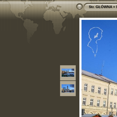
Str. GŁÓWNA
»