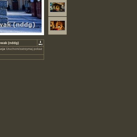
Nowak (nddg)
cja
Uruchom/zatrzymaj pokaz