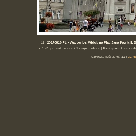
11 |
20170826 PL - Wadowice. Widok na Plac Jana Pawła II, 
<-/->
Poprzednie zdjęcie / Następne zdjęcie |
Backspace
Strona ind
Całkowita ilość zdjęć:
12
|
Dari