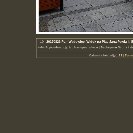
10 |
20170826 PL - Wadowice. Widok na Plac Jana Pawła II, 
<-/->
Poprzednie zdjęcie / Następne zdjęcie |
Backspace
Strona ind
Całkowita ilość zdjęć:
12
|
Dari