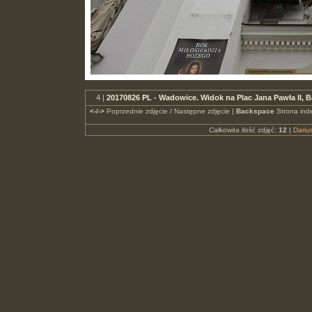
4 |
20170826 PL - Wadowice. Widok na Plac Jana Pawła II, 
<-/->
Poprzednie zdjęcie / Następne zdjęcie |
Backspace
Strona ind
Całkowita ilość zdjęć:
12
|
Dari