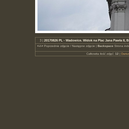
3 |
20170826 PL - Wadowice. Widok na Plac Jana Pawła II, 
<-/->
Poprzednie zdjęcie / Następne zdjęcie |
Backspace
Strona ind
Całkowita ilość zdjęć:
12
|
Dari