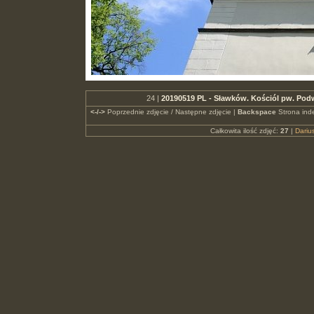
24 |
20190519 PL - Sławków. Kościól pw. Pod
<-/->
Poprzednie zdjęcie / Następne zdjęcie |
Backspace
Strona ind
Całkowita ilość zdjęć:
27
|
Dari