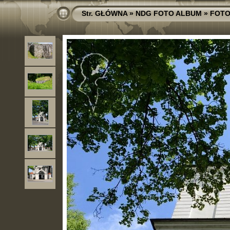
Str. GŁÓWNA
»
NDG FOTO ALBUM
»
FOTO