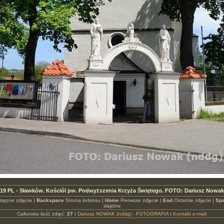
19 PL - Sławków. Kościól pw. Podwyższenia Krzyża Świętego. FOTO: Dariusz Nowak
tępne zdjęcie |
Backspace
Strona indeksu |
Home
Pierwsze zdjęcie |
End
Ostatnie zdjęcie |
Spa
slajdów
Całkowita ilość zdjęć:
27
|
Dariusz NOWAK (nddg) - FOTOGRAFIA
|
Kontakt e-mail: