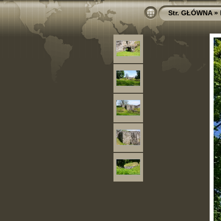
Str. GŁÓWNA
»