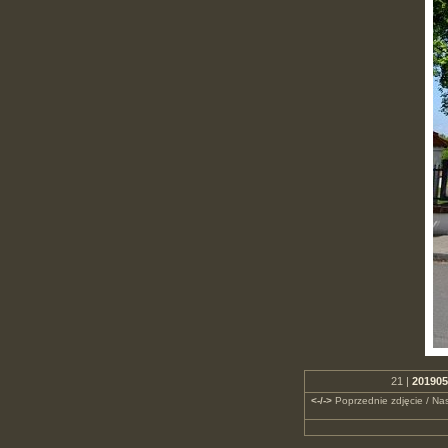
21 |
201905
<-/->
Poprzednie zdjęcie / Nas