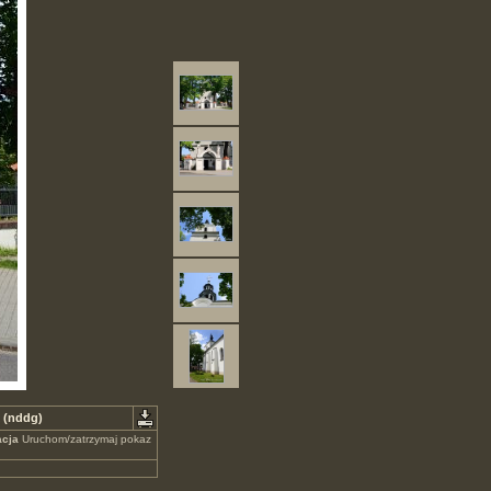
 (nddg)
cja
Uruchom/zatrzymaj pokaz