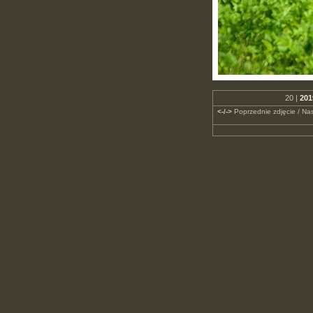
20 |
201
<-/->
Poprzednie zdjęcie / Nas