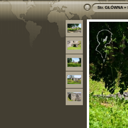
Str. GŁÓWNA
»