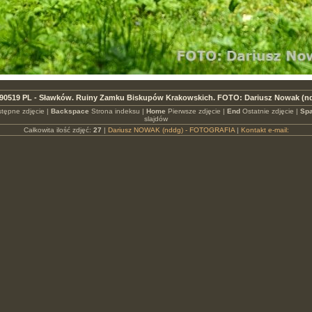
90519 PL - Sławków. Ruiny Zamku Biskupów Krakowskich. FOTO: Dariusz Nowak (n
tępne zdjęcie |
Backspace
Strona indeksu |
Home
Pierwsze zdjęcie |
End
Ostatnie zdjęcie |
Spa
slajdów
Całkowita ilość zdjęć:
27
|
Dariusz NOWAK (nddg) - FOTOGRAFIA
|
Kontakt e-mail: