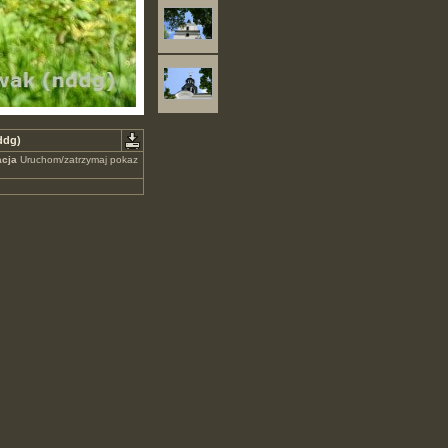
ddg)
cja
Uruchom/zatrzymaj pokaz