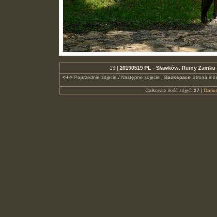
13 |
20190519 PL - Sławków. Ruiny Zamku
<-/->
Poprzednie zdjęcie / Następne zdjęcie |
Backspace
Strona ind
Całkowita ilość zdjęć:
27
|
Dari