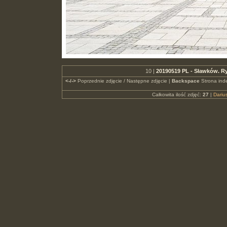
10 |
20190519 PL - Sławków. R
<-/->
Poprzednie zdjęcie / Następne zdjęcie |
Backspace
Strona ind
Całkowita ilość zdjęć:
27
|
Dari