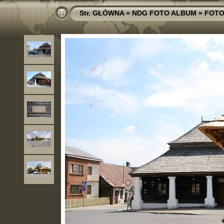
Str. GŁÓWNA
»
NDG FOTO ALBUM
»
FOTO