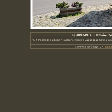
6 |
20190519 PL - Sławków. Ry
<-/->
Poprzednie zdjęcie / Następne zdjęcie |
Backspace
Strona ind
Całkowita ilość zdjęć:
27
|
Dari