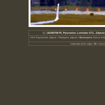
11 |
20180708 PL Pyrzowice. Lotnisko GTL. Zdjeci
<-/->
Poprzednie zdjęcie / Następne zdjęcie |
Backspace
Strona ind
Całkowita ilość zdjęć:
20
|
Dari