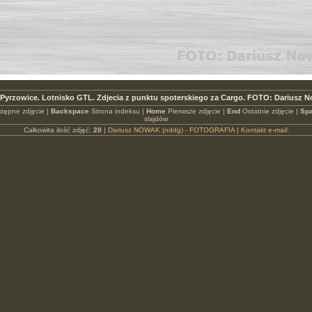
Pyrzowice. Lotnisko GTL. Zdjecia z punktu spoterskiego za Cargo. FOTO: Dariusz 
tępne zdjęcie |
Backspace
Strona indeksu |
Home
Pierwsze zdjęcie |
End
Ostatnie zdjęcie |
Spa
slajdów
Całkowita ilość zdjęć:
20
|
Dariusz NOWAK (nddg) - FOTOGRAFIA
|
Kontakt e-mail: