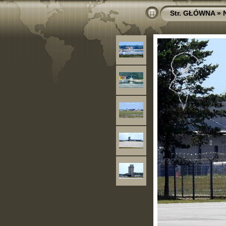
Str. GŁÓWNA
»