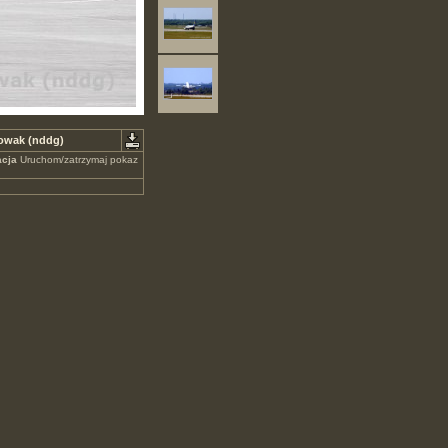
Nowak (nddg)
cja
Uruchom/zatrzymaj pokaz