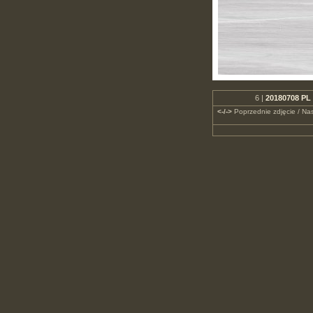
6 |
20180708 PL 
<-/->
Poprzednie zdjęcie / Nas