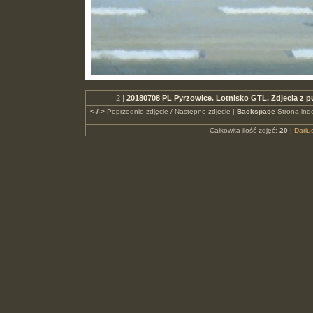
2 |
20180708 PL Pyrzowice. Lotnisko GTL. Zdjecia z
<-/->
Poprzednie zdjęcie / Następne zdjęcie |
Backspace
Strona ind
Całkowita ilość zdjęć:
20
|
Dari