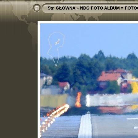
Str. GŁÓWNA
»
NDG FOTO ALBUM
»
FOTO