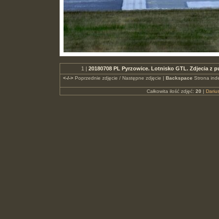
1 |
20180708 PL Pyrzowice. Lotnisko GTL. Zdjecia z
<-/->
Poprzednie zdjęcie / Następne zdjęcie |
Backspace
Strona ind
Całkowita ilość zdjęć:
20
|
Dari