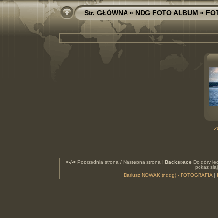
Str. GŁÓWNA
»
NDG FOTO ALBUM
»
FO
2
<-/->
Poprzednia strona / Następna strona |
Backspace
Do góry je
pokaz sla
Dariusz NOWAK (nddg) - FOTOGRAFIA
|