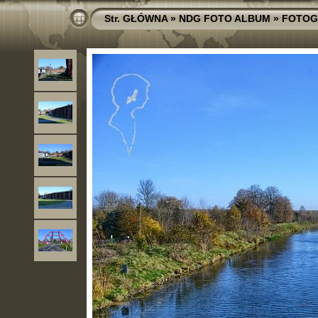
Str. GŁÓWNA
»
NDG FOTO ALBUM
»
FOTOG