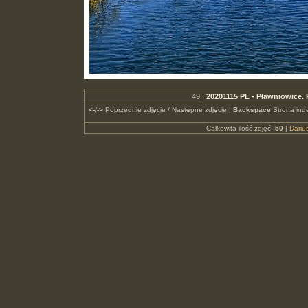
49 |
20201115 PL - Pławniowice.
<-/->
Poprzednie zdjęcie / Następne zdjęcie |
Backspace
Strona ind
Całkowita ilość zdjęć:
50
|
Dari