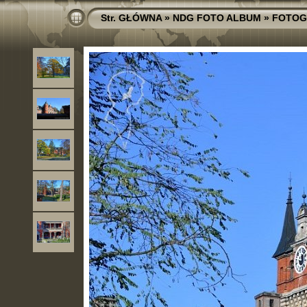
Str. GŁÓWNA
»
NDG FOTO ALBUM
»
FOTOG