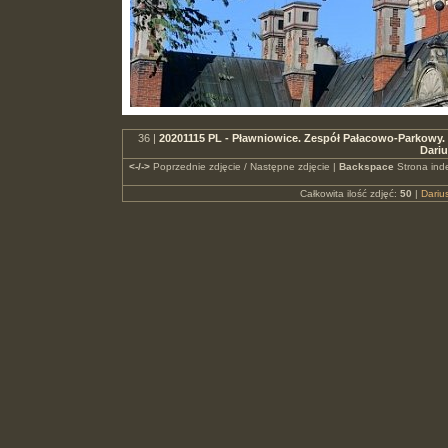
36 |
20201115 PL - Pławniowice. Zespół Pałacowo-Parkowy. W
Dari
<-/->
Poprzednie zdjęcie / Następne zdjęcie |
Backspace
Strona ind
Całkowita ilość zdjęć:
50
|
Dari