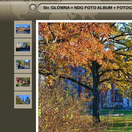
Str. GŁÓWNA
»
NDG FOTO ALBUM
»
FOTOG