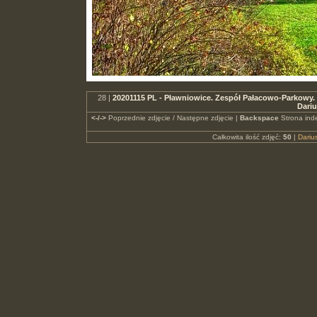
28 |
20201115 PL - Pławniowice. Zespół Pałacowo-Parkowy. W
Dari
<-/->
Poprzednie zdjęcie / Następne zdjęcie |
Backspace
Strona ind
Całkowita ilość zdjęć:
50
|
Dari