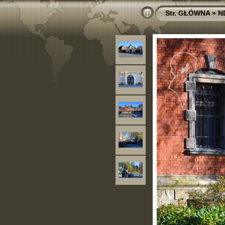
Str. GŁÓWNA
»
N