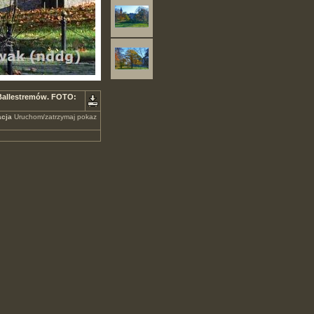
u Ballestremów. FOTO:
cja
Uruchom/zatrzymaj pokaz