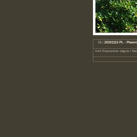
26 |
20201115 PL - Pławn
<-/->
Poprzednie zdjęcie / Nas