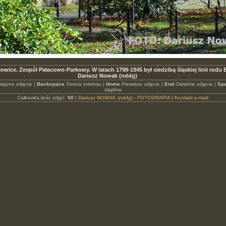
iowice. Zespół Pałacowo-Parkowy. W latach 1798-1945 był siedzibą śląskiej linii rod
Dariusz Nowak (nddg)
tępne zdjęcie |
Backspace
Strona indeksu |
Home
Pierwsze zdjęcie |
End
Ostatnie zdjęcie |
Spa
slajdów
Całkowita ilość zdjęć:
50
|
Dariusz NOWAK (nddg) - FOTOGRAFIA
|
Kontakt e-mail: