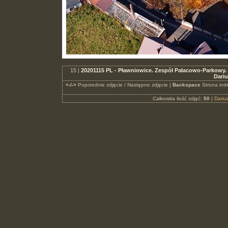
15 |
20201115 PL - Pławniowice. Zespół Pałacowo-Parkowy. W
Dari
<-/->
Poprzednie zdjęcie / Następne zdjęcie |
Backspace
Strona ind
Całkowita ilość zdjęć:
50
|
Dari