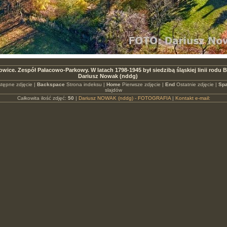
owice. Zespół Pałacowo-Parkowy. W latach 1798-1945 był siedzibą śląskiej linii rodu
Dariusz Nowak (nddg)
tępne zdjęcie |
Backspace
Strona indeksu |
Home
Pierwsze zdjęcie |
End
Ostatnie zdjęcie |
Spa
slajdów
Całkowita ilość zdjęć:
50
|
Dariusz NOWAK (nddg) - FOTOGRAFIA
|
Kontakt e-mail: