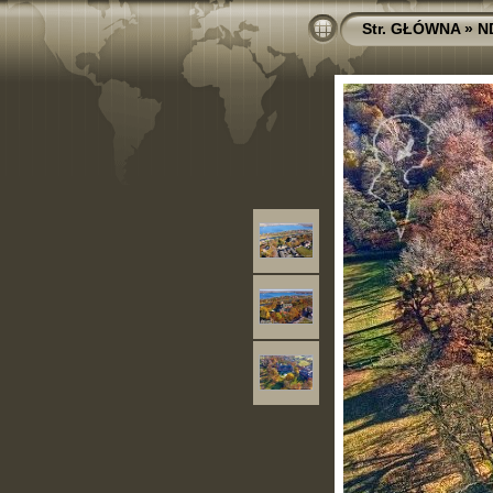
Str. GŁÓWNA
»
N