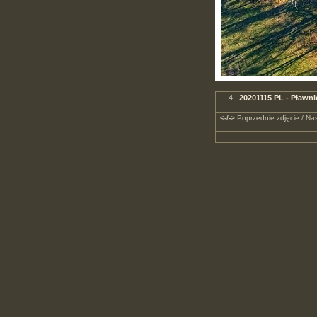
4 |
20201115 PL - Pławni
<-/->
Poprzednie zdjęcie / Nas