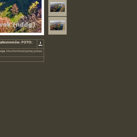
 Ballestremów. FOTO:
cja
Uruchom/zatrzymaj pokaz