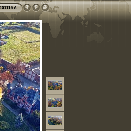
201115 A