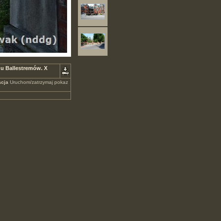
du Ballestremów. X
cja
Uruchom/zatrzymaj pokaz