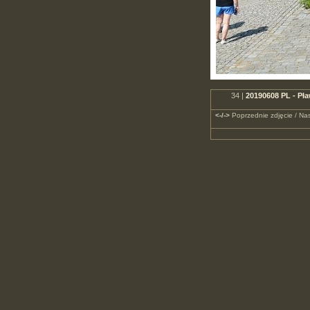
34 |
20190608 PL - Pła
<-/->
Poprzednie zdjęcie / Nas