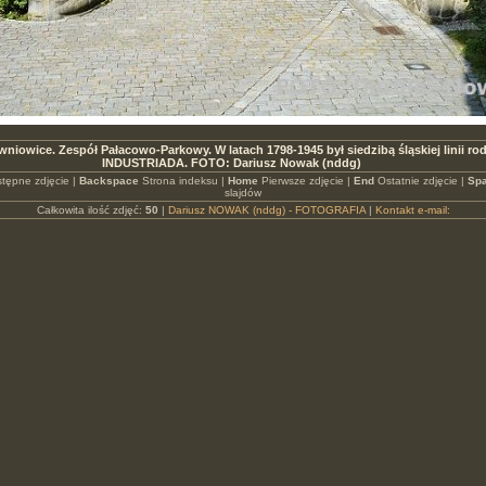
wniowice. Zespół Pałacowo-Parkowy. W latach 1798-1945 był siedzibą śląskiej linii ro
INDUSTRIADA. FOTO: Dariusz Nowak (nddg)
tępne zdjęcie |
Backspace
Strona indeksu |
Home
Pierwsze zdjęcie |
End
Ostatnie zdjęcie |
Spa
slajdów
Całkowita ilość zdjęć:
50
|
Dariusz NOWAK (nddg) - FOTOGRAFIA
|
Kontakt e-mail: