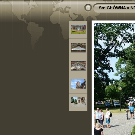
Str. GŁÓWNA
»
N