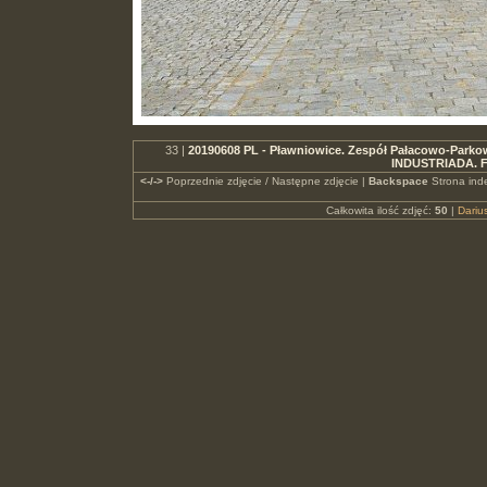
33 |
20190608 PL - Pławniowice. Zespół Pałacowo-Parkowy.
INDUSTRIADA. F
<-/->
Poprzednie zdjęcie / Następne zdjęcie |
Backspace
Strona ind
Całkowita ilość zdjęć:
50
|
Dari