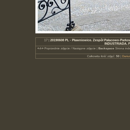
17 |
20190608 PL - Pławniowice. Zespół Pałacowo-Parkowy.
INDUSTRIADA. F
<-/->
Poprzednie zdjęcie / Następne zdjęcie |
Backspace
Strona ind
Całkowita ilość zdjęć:
50
|
Dari