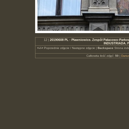
12 |
20190608 PL - Pławniowice. Zespół Pałacowo-Parkowy.
INDUSTRIADA. F
<-/->
Poprzednie zdjęcie / Następne zdjęcie |
Backspace
Strona ind
Całkowita ilość zdjęć:
50
|
Dari