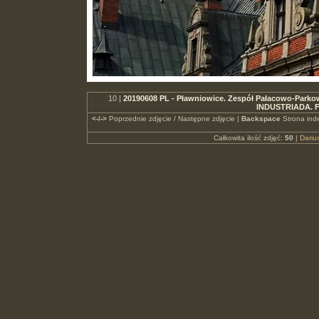
10 |
20190608 PL - Pławniowice. Zespół Pałacowo-Parkowy.
INDUSTRIADA. F
<-/->
Poprzednie zdjęcie / Następne zdjęcie |
Backspace
Strona ind
Całkowita ilość zdjęć:
50
|
Dari