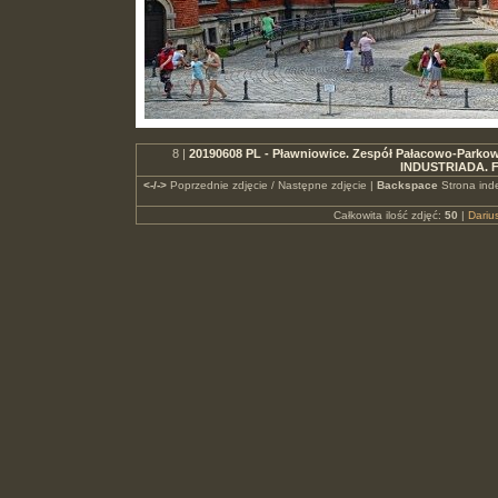
8 |
20190608 PL - Pławniowice. Zespół Pałacowo-Parkowy. 
INDUSTRIADA. F
<-/->
Poprzednie zdjęcie / Następne zdjęcie |
Backspace
Strona ind
Całkowita ilość zdjęć:
50
|
Dari