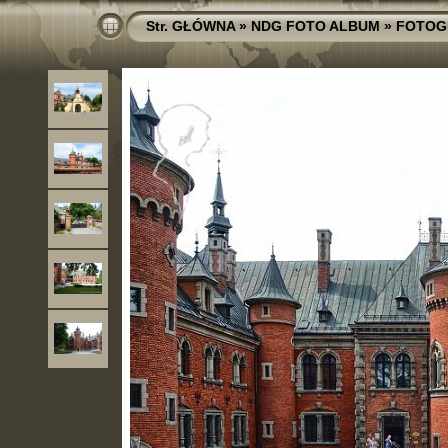
Str. GŁÓWNA
»
NDG FOTO ALBUM
»
FOTOG