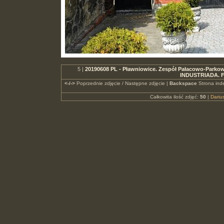
5 |
20190608 PL - Pławniowice. Zespół Pałacowo-Parkowy. 
INDUSTRIADA. F
<-/->
Poprzednie zdjęcie / Następne zdjęcie |
Backspace
Strona ind
Całkowita ilość zdjęć:
50
|
Dari