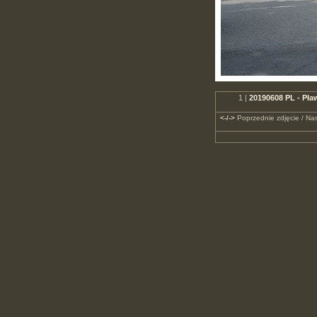
1 |
20190608 PL - Pław
<-/->
Poprzednie zdjęcie / Nas