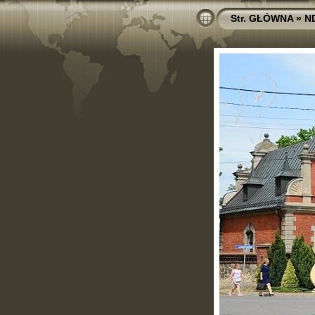
Str. GŁÓWNA
»
N