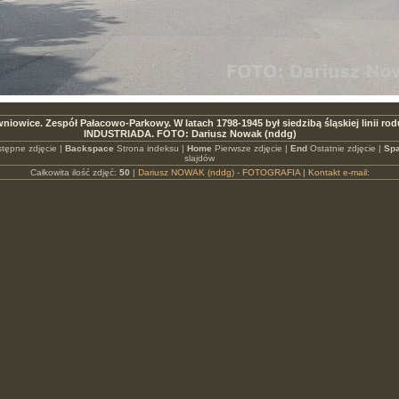
niowice. Zespół Pałacowo-Parkowy. W latach 1798-1945 był siedzibą śląskiej linii ro
INDUSTRIADA. FOTO: Dariusz Nowak (nddg)
tępne zdjęcie |
Backspace
Strona indeksu |
Home
Pierwsze zdjęcie |
End
Ostatnie zdjęcie |
Spa
slajdów
Całkowita ilość zdjęć:
50
|
Dariusz NOWAK (nddg) - FOTOGRAFIA
|
Kontakt e-mail: