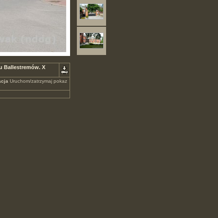
du Ballestremów. X
cja
Uruchom/zatrzymaj pokaz