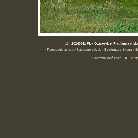
12 |
20240611 PL - Ożarowice. Platforma wid
<-/->
Poprzednie zdjęcie / Następne zdjęcie |
Backspace
Strona ind
Całkowita ilość zdjęć:
15
|
Dari